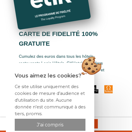
CARTE DE FIDELITÉ 100%
GRATUITE
Cumulez des euros dans tous les hôtels-
restaurants Logis Hôtels, Cit'Hotel, Singuliers
Hôtels, Demeures & Châteaux, Urban Style et
Vous aimez les cookies?
Auberge de Pays.
Ce site utilise uniquement des
cookies de mesure d’audience et
d'utilisation du site. Aucune
donnée n'est communiqué à des
tiers, promis.
Site officiel
Réserver
J'ai compris
Meilleur tarif garanti